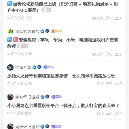
游昕论坛新功能已上线（积分打赏 + 动态礼物展示 + 用
户中心UID展示）
4
109
7
1
2个月前回复
论坛官方账号
安装教程丨苹果、华为、小米、电脑端游戏用户安装
精
教程
19
397
0
7
3个月前发布
往游互娱
原始火龙传奇长期稳定运营靠谱，长久陪伴不跑路放心玩
1
0
0
1个月前发布
龙神怀旧游戏
小小屠龙点卡重置版全平台下载开启，散人打宝的春天来了
1
0
0
1个月前发布
龙神怀旧游戏