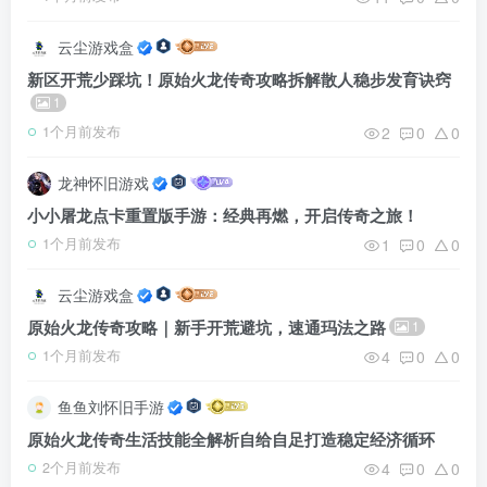
云尘游戏盒
新区开荒少踩坑！原始火龙传奇攻略拆解散人稳步发育诀窍
1
2
0
0
1个月前发布
龙神怀旧游戏
小小屠龙点卡重置版手游：经典再燃，开启传奇之旅！
1
0
0
1个月前发布
云尘游戏盒
原始火龙传奇攻略｜新手开荒避坑，速通玛法之路
1
4
0
0
1个月前发布
鱼鱼刘怀旧手游
原始火龙传奇生活技能全解析自给自足打造稳定经济循环
4
0
0
2个月前发布