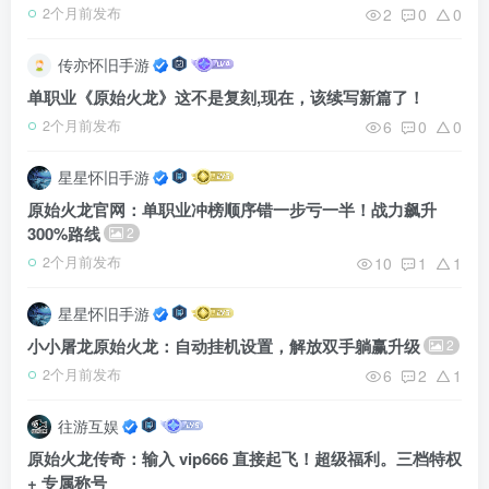
2
0
0
2个月前发布
传亦怀旧手游
单职业《原始火龙》这不是复刻,现在，该续写新篇了！
6
0
0
2个月前发布
星星怀旧手游
原始火龙官网：单职业冲榜顺序错一步亏一半！战力飙升
300%路线
2
10
1
1
2个月前发布
星星怀旧手游
小小屠龙原始火龙：自动挂机设置，解放双手躺赢升级
2
6
2
1
2个月前发布
往游互娱
原始火龙传奇：输入 vip666 直接起飞！超级福利。三档特权
+ 专属称号