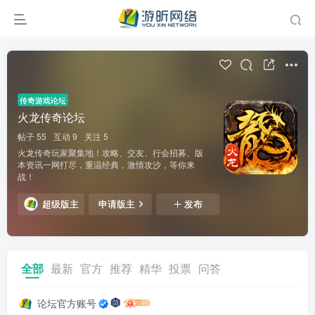
传奇游戏论坛
火龙传奇论坛
帖子 55
互动 9
关注 5
火龙传奇玩家聚集地！攻略、交友、行会招募、版
本资讯一网打尽，重温经典，激情攻沙，等你来
战！
超级版主
申请版主
发布
全部
最新
官方
推荐
精华
投票
问答
论坛官方账号