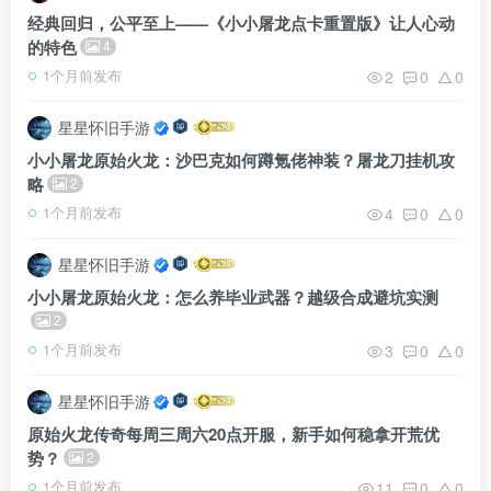
经典回归，公平至上——《小小屠龙点卡重置版》让人心动
的特色
4
2
0
0
1个月前发布
星星怀旧手游
小小屠龙原始火龙：沙巴克如何蹲氪佬神装？屠龙刀挂机攻
略
2
4
0
0
1个月前发布
星星怀旧手游
小小屠龙原始火龙：怎么养毕业武器？越级合成避坑实测
2
3
0
0
1个月前发布
星星怀旧手游
原始火龙传奇每周三周六20点开服，新手如何稳拿开荒优
势？
2
11
0
0
1个月前发布