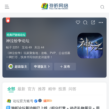
经典IP游戏论坛
神泣纷争论坛
帖子 2251
互动 49
关注 44
《神泣纷争》玩家聚集地：攻略、PVP、公会招募
一网打尽，快来书写你的史诗篇章！
超级版主
申请版主
发布
全部
最新
官方
推荐
精华
投票
问答
论坛官方账号
游昕论坛新功能已上线（积分打赏 + 动态礼物展示 + 用