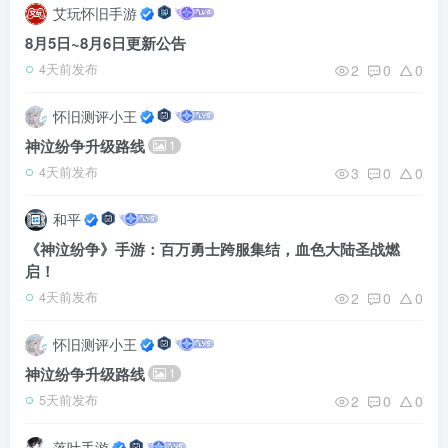
艾玩怀旧手游
8月5日~8月6日更新公告
2
0
0
4天前发布
怀旧测评小王
神泣纷争升级路线
1
3
0
0
4天前发布
和平
《神泣纷争》手游：百万勇士跨服集结，血色大陆圣战燃
启！
2
0
0
4天前发布
怀旧测评小王
神泣纷争升级路线
1
2
0
0
5天前发布
落叶手游