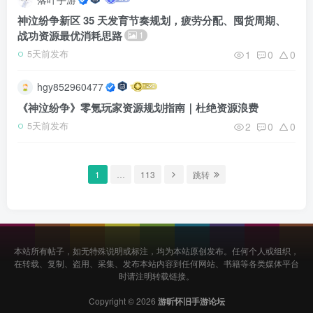
神泣纷争新区 35 天发育节奏规划，疲劳分配、囤货周期、
战功资源最优消耗思路
1
1
0
0
5天前发布
hgy852960477
《神泣纷争》零氪玩家资源规划指南｜杜绝资源浪费
2
0
0
5天前发布
1
…
113
跳转
本站所有帖子，如无特殊说明或标注，均为本站原创发布。任何个人或组织，
在转载、复制、盗用、采集、发布本站内容到任何网站、书籍等各类媒体平台
时请注明转载链接。
Copyright © 2026
游昕怀旧手游论坛