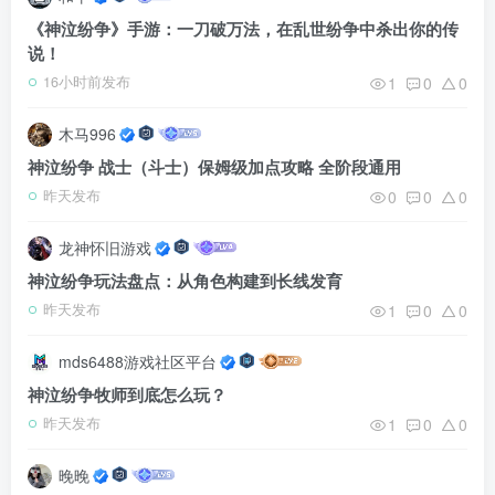
《神泣纷争》手游：一刀破万法，在乱世纷争中杀出你的传
说！
1
0
0
16小时前发布
木马996
神泣纷争 战士（斗士）保姆级加点攻略 全阶段通用
0
0
0
昨天发布
龙神怀旧游戏
神泣纷争玩法盘点：从角色构建到长线发育
1
0
0
昨天发布
mds6488游戏社区平台
神泣纷争牧师到底怎么玩？
1
0
0
昨天发布
晚晚