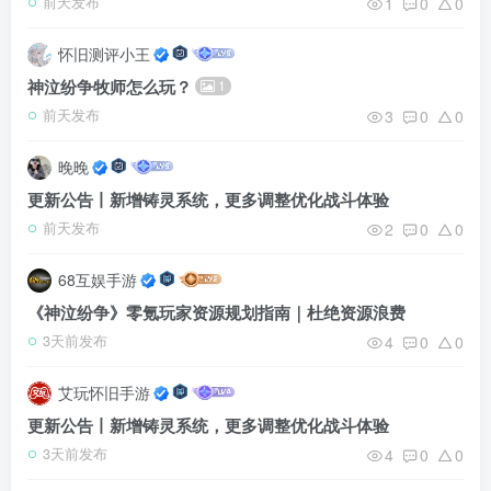
1
0
0
前天发布
怀旧测评小王
神泣纷争牧师怎么玩？
1
3
0
0
前天发布
晚晚
更新公告丨新增铸灵系统，更多调整优化战斗体验
2
0
0
前天发布
68互娱手游
《神泣纷争》零氪玩家资源规划指南｜杜绝资源浪费
4
0
0
3天前发布
艾玩怀旧手游
更新公告丨新增铸灵系统，更多调整优化战斗体验
4
0
0
3天前发布