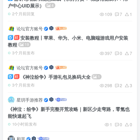
户中心UID展示）
4
109
7
1
2个月前回复
论坛官方账号
安装教程丨苹果、华为、小米、电脑端游戏用户安装
精
教程
19
397
0
7
3个月前发布
论坛官方账号
《神泣纷争》手游礼包兑换码大全
精
1
298
2
3
3个月前发布
星玥手游推荐
《神泣：纷争》新手完整开荒攻略｜新区少走弯路，零氪也
能快速起飞
1
0
0
10小时前发布
和平