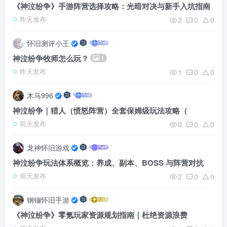
《神泣纷争》手游阵营选择攻略：光暗对决与新手入坑指南
2
0
0
昨天发布
怀旧测评小王
神泣纷争牧师怎么玩？
1
1
0
0
昨天发布
木马996
神泣纷争｜猎人（愤怒阵营）全套保姆级玩法攻略（
0
0
0
前天发布
龙神怀旧游戏
神泣纷争玩法体系概览：养成、副本、BOSS 与阵营对抗
2
0
0
前天发布
钢镚怀旧手游
《神泣纷争》零氪玩家资源规划指南｜杜绝资源浪费