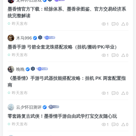
墨香情官方下载：经脉体系、墨香录图鉴、官方交易经济系
统完整解读
1
0
0
昨天发布
木马996
墨香手游 弓箭全套龙珠搭配攻略（挂机/搬砖/PK/毕业）
1
0
0
昨天发布
晚晚
《墨香情》手游弓武器技能搭配攻略：挂机 PK 两套配置指
南
1
0
0
昨天发布
云夕怀旧测评
零套路复古武侠！墨香情手游自由武学打宝交友随心玩
1
0
0
昨天发布