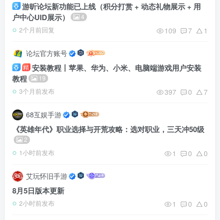
游昕论坛新功能已上线（积分打赏 + 动态礼物展示 + 用
户中心UID展示）
4
109
7
1
2个月前回复
论坛官方账号
安装教程丨苹果、华为、小米、电脑端游戏用户安装
精
教程
19
397
0
7
3个月前发布
68互娱手游
《英雄年代》职业选择与开荒攻略：选对职业，三天冲50级
2
1
0
0
1小时前发布
艾玩怀旧手游
8月5日版本更新
1
0
0
2小时前发布