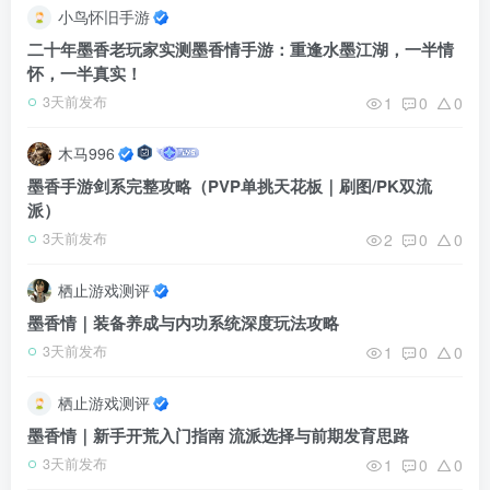
小鸟怀旧手游
二十年墨香老玩家实测墨香情手游：重逢水墨江湖，一半情
怀，一半真实！
1
0
0
3天前发布
木马996
墨香手游剑系完整攻略（PVP单挑天花板｜刷图/PK双流
派）
2
0
0
3天前发布
栖止游戏测评
墨香情｜装备养成与内功系统深度玩法攻略
1
0
0
3天前发布
栖止游戏测评
墨香情｜新手开荒入门指南 流派选择与前期发育思路
1
0
0
3天前发布