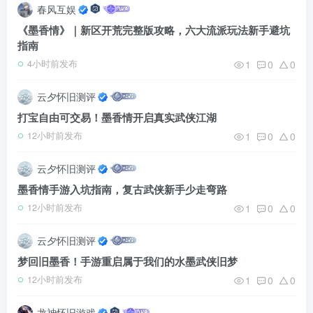
春风互娱
《墨香情》｜新区开荒完整版攻略，六大流派玩法新手避坑
指南
1
0
0
4小时前发布
云夕怀旧测评
打宝自由可交易！墨香情开启真实武侠江湖
1
0
0
12小时前发布
云夕怀旧测评
墨香情手游入坑指南，复古武侠新手少走弯路
1
0
0
12小时前发布
云夕怀旧测评
梦回旧墨香！手游重启属于我们的水墨武侠旧梦
1
0
0
12小时前发布
龙神怀旧游戏