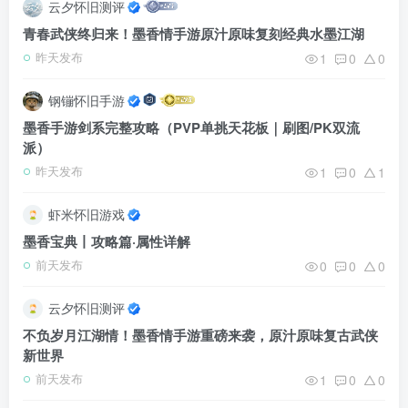
云夕怀旧测评
青春武侠终归来！墨香情手游原汁原味复刻经典水墨江湖
1
0
0
昨天发布
钢镚怀旧手游
墨香手游剑系完整攻略（PVP单挑天花板｜刷图/PK双流
派）
1
0
1
昨天发布
虾米怀旧游戏
墨香宝典丨攻略篇·属性详解
0
0
0
前天发布
云夕怀旧测评
不负岁月江湖情！墨香情手游重磅来袭，原汁原味复古武侠
新世界
1
0
0
前天发布