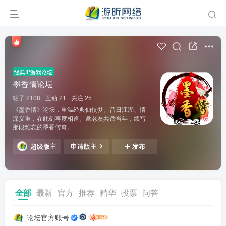
经典IP游戏论坛
墨香情论坛
帖子 2108
互动 21
关注 25
《墨香情》论坛，重温经典仙侠梦。昔日江湖、情
深义重，在此刻再度相逢。邀老友共话当年，续写
那段难忘的墨香传奇。
超级版主
申请版主
发布
全部
最新
官方
推荐
精华
投票
问答
论坛官方账号