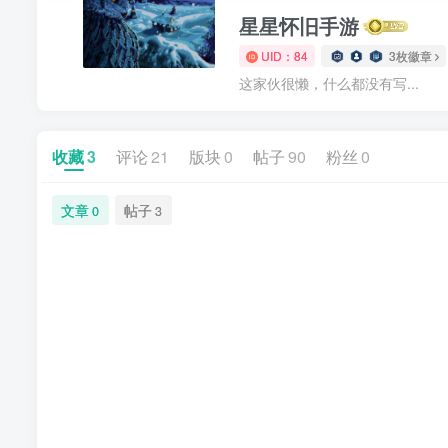
星星怀旧手游
UID：84
3枚徽章
这家伙很懒，什么都没有写...
收藏
3
评论
21
版块
0
帖子
90
粉丝
0
文章
帖子
0
3