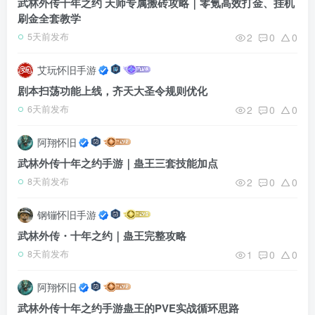
武林外传十年之约 天师专属搬砖攻略｜零氪高效打金、挂机
刷金全套教学
2
0
0
5天前发布
艾玩怀旧手游
剧本扫荡功能上线，齐天大圣令规则优化
2
0
0
6天前发布
阿翔怀旧
武林外传十年之约手游｜蛊王三套技能加点
2
0
0
8天前发布
钢镚怀旧手游
武林外传・十年之约｜蛊王完整攻略
1
0
0
8天前发布
阿翔怀旧
武林外传十年之约手游蛊王的PVE实战循环思路