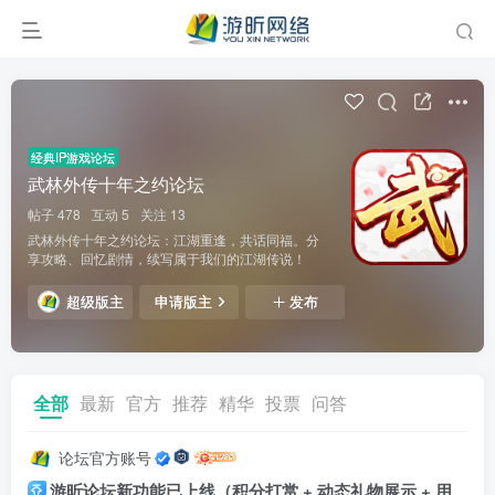
经典IP游戏论坛
武林外传十年之约论坛
帖子 478
互动 5
关注 13
武林外传十年之约论坛：江湖重逢，共话同福。分
享攻略、回忆剧情，续写属于我们的江湖传说！
超级版主
申请版主
发布
全部
最新
官方
推荐
精华
投票
问答
论坛官方账号
游昕论坛新功能已上线（积分打赏 + 动态礼物展示 + 用