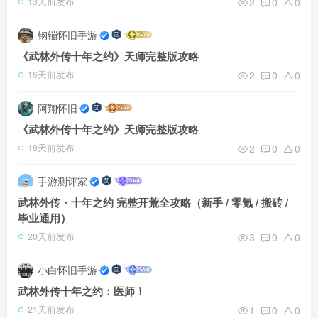
2
0
0
13天前发布
钢镚怀旧手游
《武林外传十年之约》天师完整版攻略
2
0
0
16天前发布
阿翔怀旧
《武林外传十年之约》天师完整版攻略
2
0
0
18天前发布
手游测评家
武林外传・十年之约 完整开荒全攻略（新手 / 零氪 / 搬砖 /
毕业通用）
3
0
0
20天前发布
小白怀旧手游
武林外传十年之约：医师！
1
0
0
21天前发布