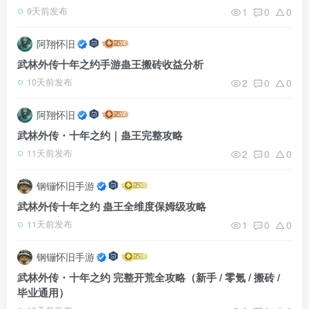
1
0
0
9天前发布
阿翔怀旧
武林外传十年之约手游蛊王搬砖收益分析
2
0
0
10天前发布
阿翔怀旧
武林外传・十年之约｜蛊王完整攻略
2
0
0
11天前发布
钢镚怀旧手游
武林外传十年之约 蛊王全维度保姆级攻略
1
0
0
11天前发布
钢镚怀旧手游
武林外传・十年之约 完整开荒全攻略（新手 / 零氪 / 搬砖 /
毕业通用）