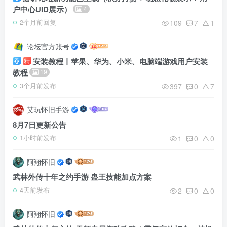
户中心UID展示）
4
109
7
1
2个月前回复
论坛官方账号
安装教程丨苹果、华为、小米、电脑端游戏用户安装
精
教程
19
397
0
7
3个月前发布
艾玩怀旧手游
8月7日更新公告
1
0
0
1小时前发布
阿翔怀旧
武林外传十年之约手游 蛊王技能加点方案
2
0
0
4天前发布
阿翔怀旧