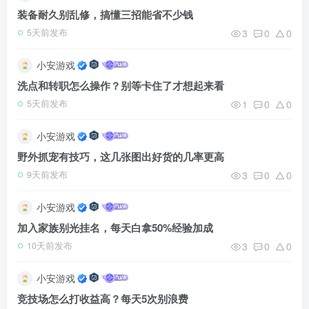
装备耐久别乱修，搞懂三招能省不少钱
3
0
0
5天前发布
小安游戏
洗点和转职怎么操作？别等卡住了才想起来看
1
0
0
5天前发布
小安游戏
野外抓宠有技巧，这几张图出好货的几率更高
3
0
0
9天前发布
小安游戏
加入家族别光挂名，每天白拿50%经验加成
3
0
0
10天前发布
小安游戏
竞技场怎么打收益高？每天5次别浪费