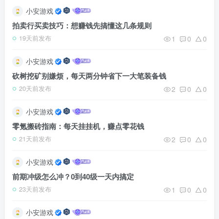
小安游戏
拍卖行买卖技巧：想赚钱先搞懂这几条规则
1
0
0
19天前发布
小安游戏
砍树挖矿别嫌烦，每天两分钟省下一大笔装备钱
2
0
0
20天前发布
小安游戏
零氪搬砖指南：每天挂挂机，赚点零花钱
2
0
0
21天前发布
小安游戏
前期冲级怎么冲？0到40级一天内搞定
1
0
0
23天前发布
小安游戏