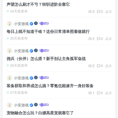
声望怎么刷才不亏？转职进阶全靠它
3
0
0
24天前发布
小安游戏
每日上线不知道干啥？这份日常清单照着做就行
2
0
0
25天前发布
小安游戏
佣兵（伙伴）怎么搭？新手别让主角孤军奋战
2
0
0
26天前发布
小安游戏
装备获取和养成怎么搞？零氪也能凑齐一身好装备
1
0
0
27天前发布
小安游戏
宠物融合怎么玩？白嫖高星宠就靠它了