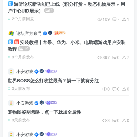
游昕论坛新功能已上线（积分打赏 + 动态礼物展示 + 用
户中心UID展示）
4
109
7
1
2个月前回复
论坛官方账号
安装教程丨苹果、华为、小米、电脑端游戏用户安装
精
教程
19
397
0
7
3个月前发布
小安游戏
世界BOSS怎么打收益最高？摸一下就有分红
0
0
0
3天前发布
小安游戏
宠物图鉴别忽略，点一下就加全属性
3
0
0
3天前发布
小安游戏