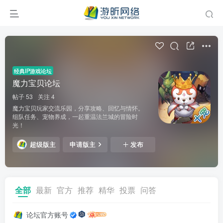
经典IP游戏论坛
魔力宝贝论坛
帖子 53
关注 4
魔力宝贝玩家交流乐园，分享攻略、回忆与情怀。
组队任务、宠物养成，一起重温法兰城的冒险时
光！
超级版主
申请版主
发布
全部
最新
官方
推荐
精华
投票
问答
论坛官方账号