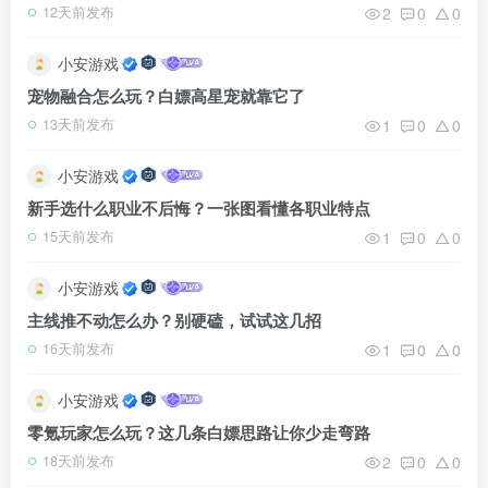
2
0
0
12天前发布
小安游戏
宠物融合怎么玩？白嫖高星宠就靠它了
1
0
0
13天前发布
小安游戏
新手选什么职业不后悔？一张图看懂各职业特点
1
0
0
15天前发布
小安游戏
主线推不动怎么办？别硬磕，试试这几招
1
0
0
16天前发布
小安游戏
零氪玩家怎么玩？这几条白嫖思路让你少走弯路
2
0
0
18天前发布