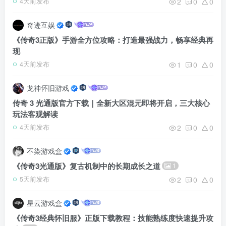
2
0
0
4天前发布
奇迹互娱
《传奇3正版》手游全方位攻略：打造最强战力，畅享经典再
现
1
0
0
4天前发布
龙神怀旧游戏
传奇 3 光通版官方下载｜全新大区混元即将开启，三大核心
玩法客观解读
2
0
0
4天前发布
不染游戏盒
《传奇3光通版》复古机制中的长期成长之道
1
2
0
0
5天前发布
星云游戏盒
《传奇3经典怀旧服》正版下载教程：技能熟练度快速提升攻