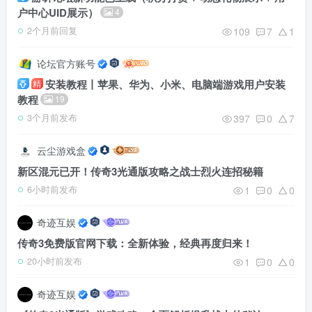
户中心UID展示）
4
109
7
1
2个月前回复
论坛官方账号
安装教程丨苹果、华为、小米、电脑端游戏用户安装
精
教程
19
397
0
7
3个月前发布
云尘游戏盒
新区混元已开！传奇3光通版攻略之战士烈火连招秘籍
1
0
0
6小时前发布
奇迹互娱
传奇3免费版官网下载：全新体验，经典再度归来！
1
0
0
20小时前发布
奇迹互娱