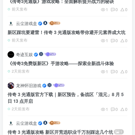
《传奇3光通版》游戏攻略：全面解析提升战力的秘诀
1
0
0
前天发布
云尘游戏盒
新区踩坑要避雷！传奇 3 光通版攻略带你避开元素养成大坑
1
0
0
前天发布
奇迹互娱
《传奇3免费版新区》手游攻略——探索全新战斗体验
1
0
0
2天前发布
龙神怀旧游戏
传奇 3 光通版官方下载｜新区预告，备战区「混元」8 月 5
日 13 点开启
1
0
0
2天前发布
云尘游戏盒
传奇 3 光通版攻略 新区开荒选职业千万别踩这几个坑
1