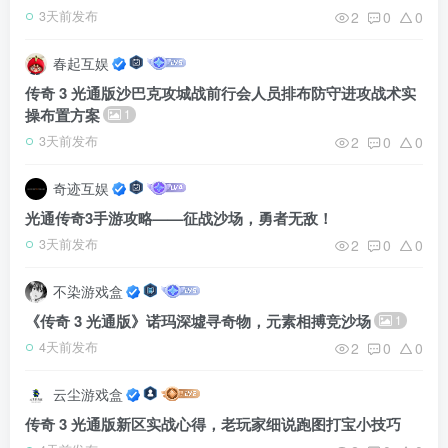
2
0
0
3天前发布
春起互娱
传奇 3 光通版沙巴克攻城战前行会人员排布防守进攻战术实
操布置方案
1
2
0
0
3天前发布
奇迹互娱
光通传奇3手游攻略——征战沙场，勇者无敌！
2
0
0
3天前发布
不染游戏盒
《传奇 3 光通版》诺玛深墟寻奇物，元素相搏竞沙场
1
2
0
0
4天前发布
云尘游戏盒
传奇 3 光通版新区实战心得，老玩家细说跑图打宝小技巧