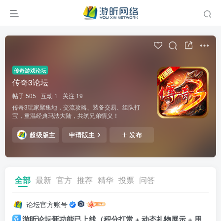
传奇游戏论坛
传奇3论坛
帖子 505
互动 1
关注 19
传奇3玩家聚集地，交流攻略、装备交易、组队打
宝，重温经典玛法大陆，共筑兄弟情义！
超级版主
申请版主
发布
全部
最新
官方
推荐
精华
投票
问答
论坛官方账号
游昕论坛新功能已上线（积分打赏 + 动态礼物展示 + 用