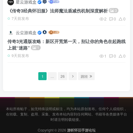
星云游戏盒
《传奇3经典怀旧服》法师魔法盾减伤机制深度解析
3
2
0
0
7天前发布
云尘游戏盒
传奇3光通版攻略：新区开荒第一天，别让你的角色在起跑线
上就“迷路”
1
1
0
0
9天前发布
1
…
26
跳转
本站所有帖子，如无特殊说明或标注，均为本站原创发布。任何个人或组织，
在转载、复制、盗用、采集、发布本站内容到任何网站、书籍等各类媒体平台
时请注明转载链接。
Copyright © 2026
游昕怀旧手游论坛