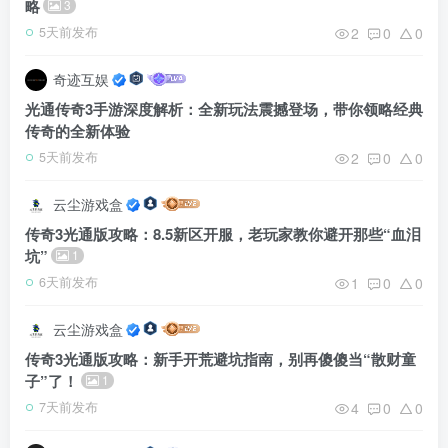
略
3
2
0
0
5天前发布
奇迹互娱
光通传奇3手游深度解析：全新玩法震撼登场，带你领略经典
传奇的全新体验
2
0
0
5天前发布
云尘游戏盒
传奇3光通版攻略：8.5新区开服，老玩家教你避开那些“血泪
坑”
1
1
0
0
6天前发布
云尘游戏盒
传奇3光通版攻略：新手开荒避坑指南，别再傻傻当“散财童
子”了！
1
4
0
0
7天前发布