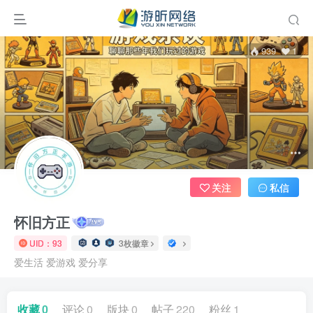
939
1
关注
私信
怀旧方正
UID：93
3枚徽章
爱生活 爱游戏 爱分享
收藏
0
评论
0
版块
0
帖子
220
粉丝
1