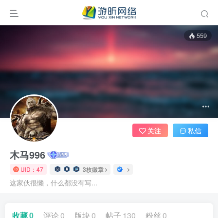
559
关注
私信
木马996
UID：47
3枚徽章
这家伙很懒，什么都没有写...
收藏
0
评论
0
版块
0
帖子
130
粉丝
0