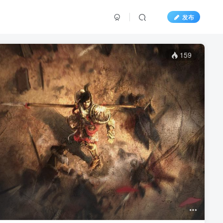
发布
159