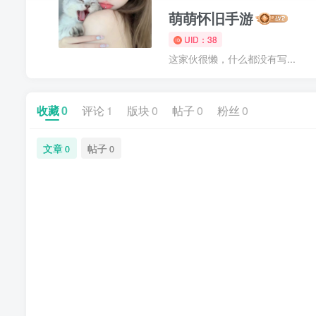
萌萌怀旧手游
UID：38
这家伙很懒，什么都没有写...
收藏
0
评论
1
版块
0
帖子
0
粉丝
0
文章
帖子
0
0