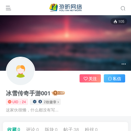
105
关注
私信
冰雪传奇手游001
UID：24
2枚徽章
这家伙很懒，什么都没有写...
收藏
0
评论
0
版块
0
帖子
38
粉丝
0