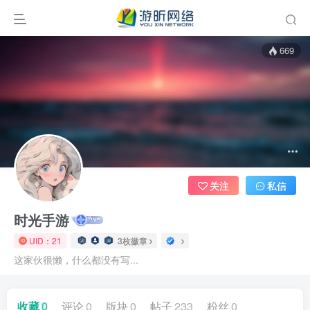
669
关注
私信
时光手游
UID：21
3枚徽章
这家伙很懒，什么都没有写...
收藏
0
评论
0
版块
0
帖子
233
粉丝
0