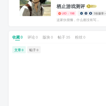
栖止游戏测评
UID：198
3枚徽章
这家伙很懒，什么都没有写...
收藏
0
评论
0
版块
0
帖子
35
粉丝
0
文章
帖子
0
0