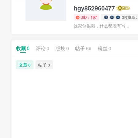
hgy852960477
UID：197
3枚徽章
这家伙很懒，什么都没有写...
收藏
0
评论
0
版块
0
帖子
69
粉丝
0
文章
帖子
0
0