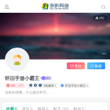
250
关注
私信
怀旧手游小霸王
UID：171
3枚徽章
怀旧手游小霸王
这家伙很懒，什么都没有写...
收藏
0
评论
0
版块
0
帖子
165
粉丝
0