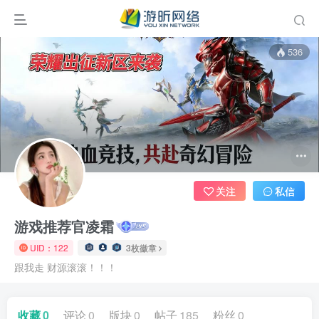
536
关注
私信
游戏推荐官凌霜
UID：122
3枚徽章
跟我走 财源滚滚！！！
收藏
0
评论
0
版块
0
帖子
185
粉丝
0