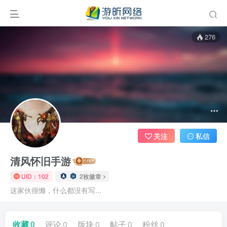
276
关注
私信
清风怀旧手游
UID：102
2枚徽章
这家伙很懒，什么都没有写...
收藏
0
评论
0
版块
0
帖子
0
粉丝
0