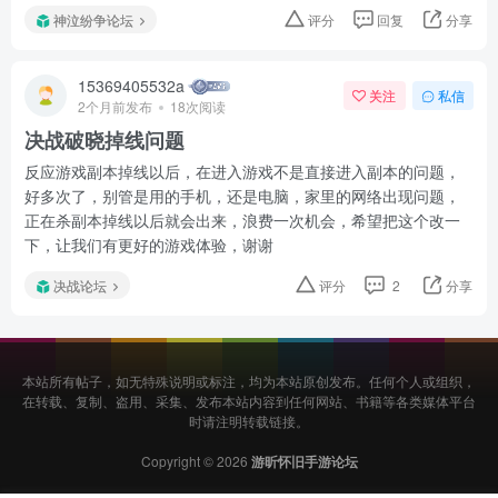
神泣纷争论坛
评分
回复
分享
15369405532a
关注
私信
2个月前发布
18次阅读
决战破晓掉线问题
反应游戏副本掉线以后，在进入游戏不是直接进入副本的问题，
好多次了，别管是用的手机，还是电脑，家里的网络出现问题，
正在杀副本掉线以后就会出来，浪费一次机会，希望把这个改一
下，让我们有更好的游戏体验，谢谢
决战论坛
评分
2
分享
本站所有帖子，如无特殊说明或标注，均为本站原创发布。任何个人或组织，
在转载、复制、盗用、采集、发布本站内容到任何网站、书籍等各类媒体平台
时请注明转载链接。
Copyright © 2026
游昕怀旧手游论坛